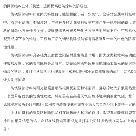
的网状结构立体式构造，进而提高建筑涂料的防腐蚀。
防锈隔热涂料的密闭式特性好，能阻拦酸，碱，水蒸汽，盐等对金属材料板材
护。漆层干躁快、柔韧度好，与多种多样金属材料板材均能产生平稳坚固的键，进
料的耐老化强拉伸强度好，能够抵御紫外光及光化学反应放射线而不产生空气氧化
裂开或掉下来的难题。工程施工后的钢结构建筑能够有着将近5-十年的出色的防
蚀难题。
防锈隔热涂料具备强力反射面太阳辐射量发热量作用，因为这类颗粒构造功能
使镀层发烫，它的表层触感是清爽的。防锈隔热涂料应用后能阻隔太阳光的辐射热
物块的毁坏，并且可从源头上处理混泥土楼板因热涨冷缩造成缝隙的顽症。需涂0.15
让人觉得惊讶。
防锈隔热涂料将阳光辐照度动能根据反射面和辐射源，屏蔽掉绝大多数发热量
、表面具备优良的防腐蚀功效。特别是在在高温天气自然环境中的液化气罐、货车
原减温对策所必须的能耗(如用喷淋装置使储油罐在高温天气自然环境下维持一定的
上述所讲解的就是防锈隔热涂料在建筑表面起到的作用，希望看完能够对您有
涂料的相关信息的话，欢迎在线咨询客服或是拨打本公司服务热线（网站右上角
务！