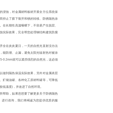
的浸蚀，对金属材料板材开展全方位系统保
而抑止了膜下裂开和锈的转移。防锈隔热涂
。在长期性高溫曝晒下，不容易产生脱层、
腐蚀实际效果，完全帮您处理钢结构建筑防腐
齐全在炎炎夏日，一天的自然光直射没办法
，能防潮、止漏，避免太阳光辐射热对被涂
-0.2mm就可以遮挡强烈的自然光，这必须
以做到隔热保温实际效果，另外对金属表层
、贮储油罐、各种化工原材料罐等，可降低
较低溫度)，并改进了自然环境。
所帮助，如果您想要了解更多关于防锈隔热
）进行咨询，我们将竭诚为您提供优质的服